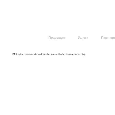
О компании
Продукция
Услуги
Партнер
FAIL (the browser should render some flash content, not this).