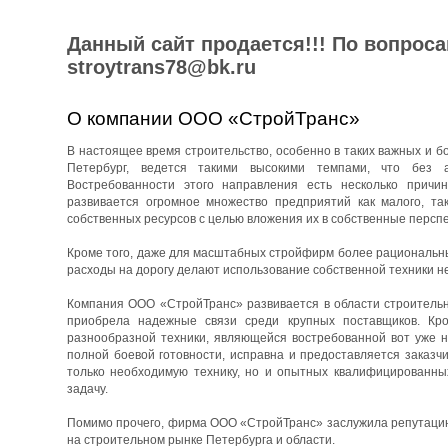
Данный сайт продается!!! По вопрос
stroytrans78@bk.ru
О компании ООО «СтройТранс»
В настоящее время строительство, особенно в таких важных и бо
Петербург, ведется такими высокими темпами, что без 
Востребованности этого направления есть несколько причин
развивается огромное множество предприятий как малого, та
собственных ресурсов с целью вложения их в собственные перспе
Кроме того, даже для масштабных стройфирм более рациональны
расходы на дорогу делают использование собственной техники н
Компания ООО «СтройТранс» развивается в области строительны
приобрела надежные связи среди крупных поставщиков. Кро
разнообразной техники, являющейся востребованной вот уже н
полной боевой готовности, исправна и предоставляется заказч
только необходимую технику, но и опытных квалифицированны
задачу.
Помимо прочего, фирма ООО «СтройТранс» заслужила репутацию 
на строительном рынке Петербурга и области.