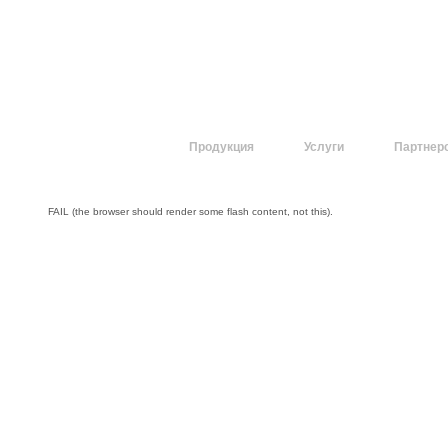
О компании
Продукция
Услуги
Партнер
FAIL (the browser should render some flash content, not this).