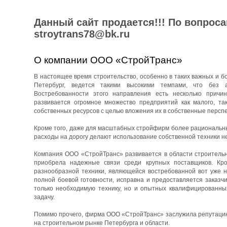
Данный сайт продается!!! По вопрос
stroytrans78@bk.ru
О компании ООО «СтройТранс»
В настоящее время строительство, особенно в таких важных и бо
Петербург, ведется такими высокими темпами, что без 
Востребованности этого направления есть несколько причин
развивается огромное множество предприятий как малого, та
собственных ресурсов с целью вложения их в собственные перспе
Кроме того, даже для масштабных стройфирм более рациональны
расходы на дорогу делают использование собственной техники н
Компания ООО «СтройТранс» развивается в области строительны
приобрела надежные связи среди крупных поставщиков. Кро
разнообразной техники, являющейся востребованной вот уже н
полной боевой готовности, исправна и предоставляется заказч
только необходимую технику, но и опытных квалифицированны
задачу.
Помимо прочего, фирма ООО «СтройТранс» заслужила репутацию 
на строительном рынке Петербурга и области.