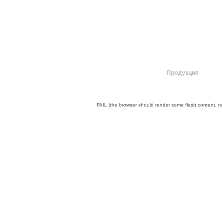
О компании
Продукция
FAIL (the browser should render some flash content, not