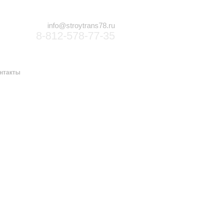
info@stroytrans78.ru
8-812-578-77-35
нтакты