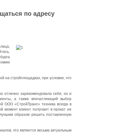
ащаться по адресу
олица,
тись.
бурга
номию
й на стройплощадках, при условии, что
ко отлично зарекомендовала себя, но и
лиенты, а также впечатляющий выбор
ей ООО «СтройТранс» техника всегда в
ый момент клиент получает в прокат не
илучшим образом решить поставленную
иалов, что является весьма актуальным