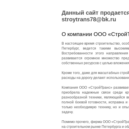
Данный сайт продается
stroytrans78@bk.ru
О компании ООО «Строй
В настоящее время строительство, особе
Петербург, ведется такими высоки
Востребованности этого направления
развивается огромное множество пред
собственных ресурсов с целью вложения
Кроме того, даже для масштабных стро
расходы на дорогу делают использован
Компания ООО «СтройТранс» развиваетс
приобрела надежные связи среди кр
разнообразной техники, являющейся в
полной боевой готовности, исправна и
только необходимую технику, но и оп
задачу.
Помимо прочего, фирма ООО «СтройТран
на строительном рынке Петербурга и об