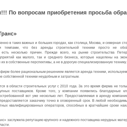
!!! По вопросам приобретения просьба обр
Транс»
нно в таких важных и больших городах, как столица, Москва, и северная ст
ми темпами, что без аренды строительной техники просто не обой
 есть несколько причин. Прежде всего, на рынке строительства Петер
приятий как малого, так и среднего бизнеса, которые нацелены на эко
 их в собственные перспективы, а не в дорогую специализированную технику.
йфирм более рациональным решением является аренда техники, используемо
ие собственной техники неудобным и затратным.
я в области строительных услуг с 2010 года. За это время фирма не толь
упных поставщиков. Кроме того, у компании появились благодарные к
остребованной вот уже несколько лет. Предоставляемая в аренду компани
 предоставляется заказчику точно в оговоренный срок. В любой необходим
ытных квалифицированных операторов, способных в кратчайшие сроки на
с» заслужила репутацию крупного и надежного поставщика нерудных матер
ласти.