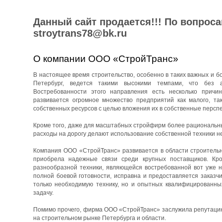
Данный сайт продается!!! По вопрос
stroytrans78@bk.ru
О компании ООО «СтройТранс»
В настоящее время строительство, особенно в таких важных и бо
Петербург, ведется такими высокими темпами, что без 
Востребованности этого направления есть несколько причин
развивается огромное множество предприятий как малого, та
собственных ресурсов с целью вложения их в собственные перспе
Кроме того, даже для масштабных стройфирм более рациональны
расходы на дорогу делают использование собственной техники н
Компания ООО «СтройТранс» развивается в области строительны
приобрела надежные связи среди крупных поставщиков. Кро
разнообразной техники, являющейся востребованной вот уже н
полной боевой готовности, исправна и предоставляется заказч
только необходимую технику, но и опытных квалифицированны
задачу.
Помимо прочего, фирма ООО «СтройТранс» заслужила репутацию 
на строительном рынке Петербурга и области.