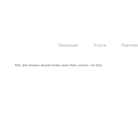
О компании
Продукция
Услуги
Партнер
FAIL (the browser should render some flash content, not this).