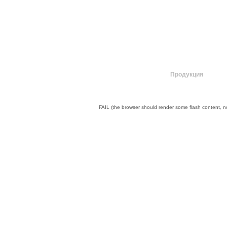
О компании
Продукция
FAIL (the browser should render some flash content, not