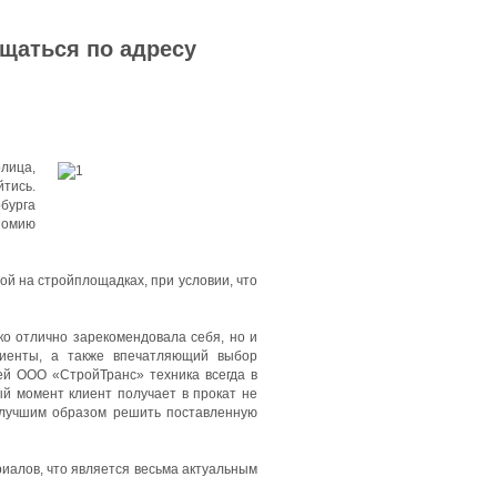
ащаться по адресу
олица,
тись.
бурга
номию
й на стройплощадках, при условии, что
ко отлично зарекомендовала себя, но и
лиенты, а также впечатляющий выбор
ей ООО «СтройТранс» техника всегда в
ый момент клиент получает в прокат не
илучшим образом решить поставленную
иалов, что является весьма актуальным