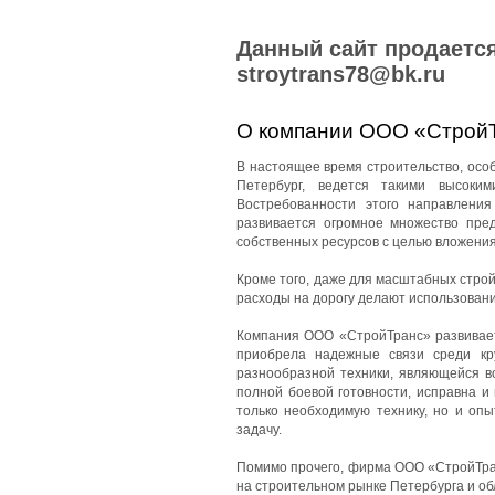
Данный сайт продается
stroytrans78@bk.ru
О компании ООО «Строй
В настоящее время строительство, особе
Петербург, ведется такими высоки
Востребованности этого направления
развивается огромное множество пред
собственных ресурсов с целью вложения
Кроме того, даже для масштабных стро
расходы на дорогу делают использован
Компания ООО «СтройТранс» развиваетс
приобрела надежные связи среди кр
разнообразной техники, являющейся в
полной боевой готовности, исправна и
только необходимую технику, но и оп
задачу.
Помимо прочего, фирма ООО «СтройТран
на строительном рынке Петербурга и об