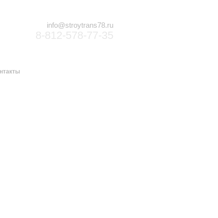
info@stroytrans78.ru
8-812-578-77-35
нтакты