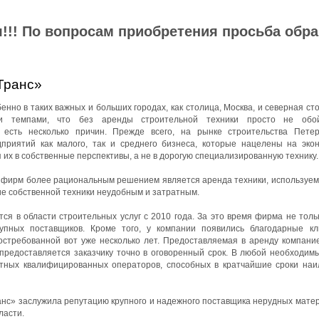
!!! По вопросам приобретения просьба обр
Транс»
нно в таких важных и больших городах, как столица, Москва, и северная ст
ми темпами, что без аренды строительной техники просто не обой
 есть несколько причин. Прежде всего, на рынке строительства Петер
приятий как малого, так и среднего бизнеса, которые нацелены на эко
 их в собственные перспективы, а не в дорогую специализированную технику.
йфирм более рациональным решением является аренда техники, используемо
ие собственной техники неудобным и затратным.
я в области строительных услуг с 2010 года. За это время фирма не толь
упных поставщиков. Кроме того, у компании появились благодарные к
остребованной вот уже несколько лет. Предоставляемая в аренду компани
 предоставляется заказчику точно в оговоренный срок. В любой необходим
ытных квалифицированных операторов, способных в кратчайшие сроки на
с» заслужила репутацию крупного и надежного поставщика нерудных матер
ласти.