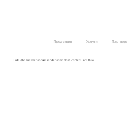
О компании
Продукция
Услуги
Партнер
FAIL (the browser should render some flash content, not this).