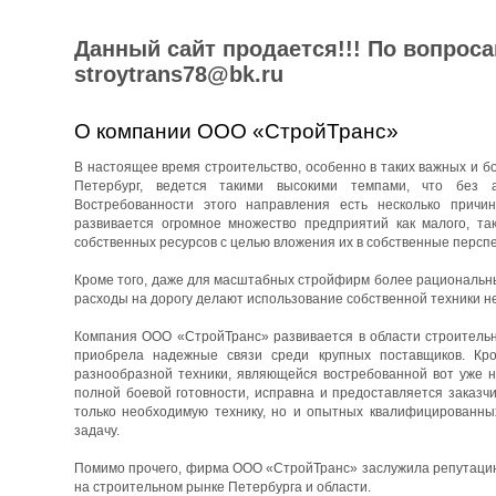
Данный сайт продается!!! По вопрос
stroytrans78@bk.ru
О компании ООО «СтройТранс»
В настоящее время строительство, особенно в таких важных и бо
Петербург, ведется такими высокими темпами, что без 
Востребованности этого направления есть несколько причин
развивается огромное множество предприятий как малого, та
собственных ресурсов с целью вложения их в собственные перспе
Кроме того, даже для масштабных стройфирм более рациональны
расходы на дорогу делают использование собственной техники н
Компания ООО «СтройТранс» развивается в области строительны
приобрела надежные связи среди крупных поставщиков. Кро
разнообразной техники, являющейся востребованной вот уже н
полной боевой готовности, исправна и предоставляется заказч
только необходимую технику, но и опытных квалифицированны
задачу.
Помимо прочего, фирма ООО «СтройТранс» заслужила репутацию 
на строительном рынке Петербурга и области.