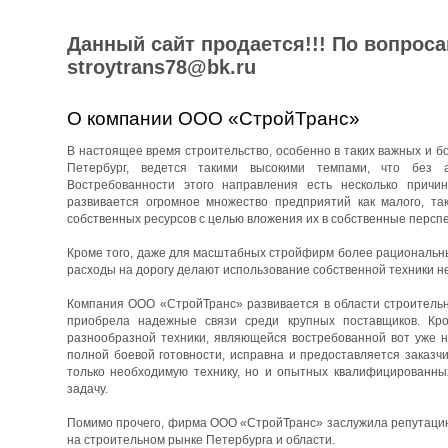
Данный сайт продается!!! По вопрос
stroytrans78@bk.ru
О компании ООО «СтройТранс»
В настоящее время строительство, особенно в таких важных и бо
Петербург, ведется такими высокими темпами, что без 
Востребованности этого направления есть несколько причин
развивается огромное множество предприятий как малого, та
собственных ресурсов с целью вложения их в собственные перспе
Кроме того, даже для масштабных стройфирм более рациональны
расходы на дорогу делают использование собственной техники н
Компания ООО «СтройТранс» развивается в области строительны
приобрела надежные связи среди крупных поставщиков. Кро
разнообразной техники, являющейся востребованной вот уже н
полной боевой готовности, исправна и предоставляется заказч
только необходимую технику, но и опытных квалифицированны
задачу.
Помимо прочего, фирма ООО «СтройТранс» заслужила репутацию 
на строительном рынке Петербурга и области.