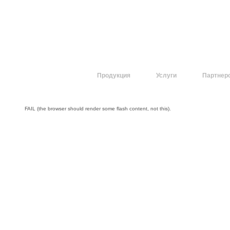
О компании
Продукция
Услуги
Партнер
FAIL (the browser should render some flash content, not this).