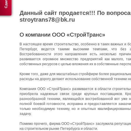
Данный сайт продается!!! По вопрос
stroytrans78@bk.ru
О компании ООО «СтройТранс»
В настоящее время строительство, особенно в таких важных и бо
Петербург, ведется такими высокими темпами, что без 
Востребованности этого направления есть несколько причин
развивается огромное множество предприятий как малого, та
собственных ресурсов с целью вложения их в собственные перспе
Кроме того, даже для масштабных стройфирм более рациональны
расходы на дорогу делают использование собственной техники н
Компания ООО «СтройТранс» развивается в области строительны
приобрела надежные связи среди крупных поставщиков. Кро
разнообразной техники, являющейся востребованной вот уже н
полной боевой готовности, исправна и предоставляется заказч
только необходимую технику, но и опытных квалифицированны
задачу.
Помимо прочего, фирма ООО «СтройТранс» заслужила репутацию 
на строительном рынке Петербурга и области.