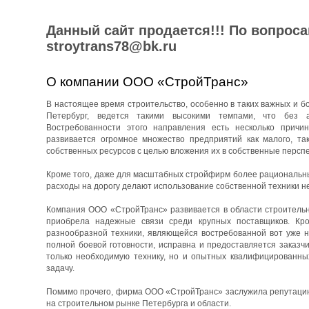
Данный сайт продается!!! По вопрос
stroytrans78@bk.ru
О компании ООО «СтройТранс»
В настоящее время строительство, особенно в таких важных и бо
Петербург, ведется такими высокими темпами, что без 
Востребованности этого направления есть несколько причин
развивается огромное множество предприятий как малого, та
собственных ресурсов с целью вложения их в собственные перспе
Кроме того, даже для масштабных стройфирм более рациональны
расходы на дорогу делают использование собственной техники н
Компания ООО «СтройТранс» развивается в области строительны
приобрела надежные связи среди крупных поставщиков. Кро
разнообразной техники, являющейся востребованной вот уже н
полной боевой готовности, исправна и предоставляется заказч
только необходимую технику, но и опытных квалифицированны
задачу.
Помимо прочего, фирма ООО «СтройТранс» заслужила репутацию 
на строительном рынке Петербурга и области.