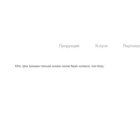
О компании
Продукция
Услуги
Партнер
FAIL (the browser should render some flash content, not this).