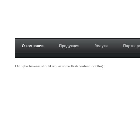
О компании
Продукция
Услуги
Партнер
FAIL (the browser should render some flash content, not this).