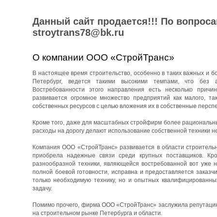
Данный сайт продается!!! По вопрос
stroytrans78@bk.ru
О компании ООО «СтройТранс»
В настоящее время строительство, особенно в таких важных и бо
Петербург, ведется такими высокими темпами, что без 
Востребованности этого направления есть несколько причин
развивается огромное множество предприятий как малого, та
собственных ресурсов с целью вложения их в собственные перспе
Кроме того, даже для масштабных стройфирм более рациональны
расходы на дорогу делают использование собственной техники н
Компания ООО «СтройТранс» развивается в области строительны
приобрела надежные связи среди крупных поставщиков. Кро
разнообразной техники, являющейся востребованной вот уже н
полной боевой готовности, исправна и предоставляется заказч
только необходимую технику, но и опытных квалифицированны
задачу.
Помимо прочего, фирма ООО «СтройТранс» заслужила репутацию 
на строительном рынке Петербурга и области.