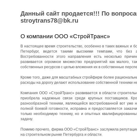
Данный сайт продается!!! По вопрос
stroytrans78@bk.ru
О компании ООО «СтройТранс»
В настоящее время строительство, особенно в таких важных и бо
Петербург, ведется такими высокими темпами, что без 
Востребованности этого направления есть несколько причин
развивается огромное множество предприятий как малого, та
собственных ресурсов с целью вложения их в собственные перспе
Кроме того, даже для масштабных стройфирм более рациональны
расходы на дорогу делают использование собственной техники н
Компания ООО «СтройТранс» развивается в области строительны
приобрела надежные связи среди крупных поставщиков. Кро
разнообразной техники, являющейся востребованной вот уже н
полной боевой готовности, исправна и предоставляется заказч
только необходимую технику, но и опытных квалифицированны
задачу.
Помимо прочего, фирма ООО «СтройТранс» заслужила репутацию 
на строительном рынке Петербурга и области.