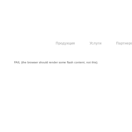
О компании
Продукция
Услуги
Партнер
FAIL (the browser should render some flash content, not this).