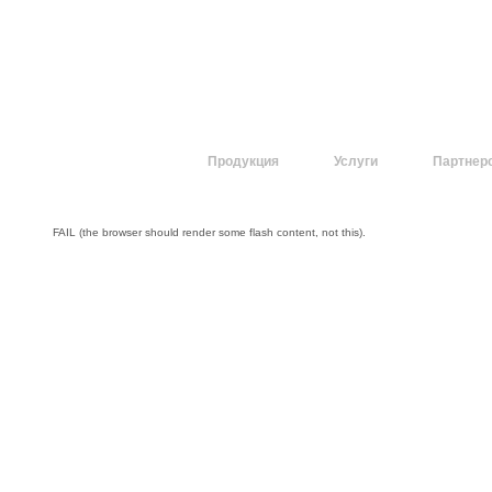
О компании
Продукция
Услуги
Партнер
FAIL (the browser should render some flash content, not this).