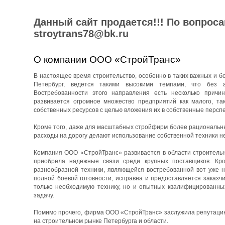
Данный сайт продается!!! По вопрос
stroytrans78@bk.ru
О компании ООО «СтройТранс»
В настоящее время строительство, особенно в таких важных и бо
Петербург, ведется такими высокими темпами, что без 
Востребованности этого направления есть несколько причин
развивается огромное множество предприятий как малого, та
собственных ресурсов с целью вложения их в собственные перспе
Кроме того, даже для масштабных стройфирм более рациональны
расходы на дорогу делают использование собственной техники н
Компания ООО «СтройТранс» развивается в области строительны
приобрела надежные связи среди крупных поставщиков. Кро
разнообразной техники, являющейся востребованной вот уже н
полной боевой готовности, исправна и предоставляется заказч
только необходимую технику, но и опытных квалифицированны
задачу.
Помимо прочего, фирма ООО «СтройТранс» заслужила репутацию 
на строительном рынке Петербурга и области.