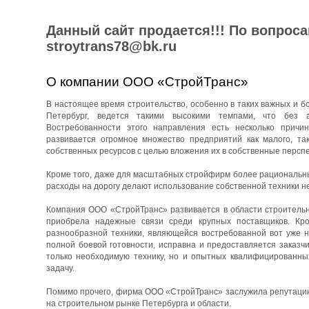
Данный сайт продается!!! По вопрос
stroytrans78@bk.ru
О компании ООО «СтройТранс»
В настоящее время строительство, особенно в таких важных и бо
Петербург, ведется такими высокими темпами, что без 
Востребованности этого направления есть несколько причин
развивается огромное множество предприятий как малого, та
собственных ресурсов с целью вложения их в собственные перспе
Кроме того, даже для масштабных стройфирм более рациональны
расходы на дорогу делают использование собственной техники н
Компания ООО «СтройТранс» развивается в области строительны
приобрела надежные связи среди крупных поставщиков. Кро
разнообразной техники, являющейся востребованной вот уже н
полной боевой готовности, исправна и предоставляется заказч
только необходимую технику, но и опытных квалифицированны
задачу.
Помимо прочего, фирма ООО «СтройТранс» заслужила репутацию 
на строительном рынке Петербурга и области.