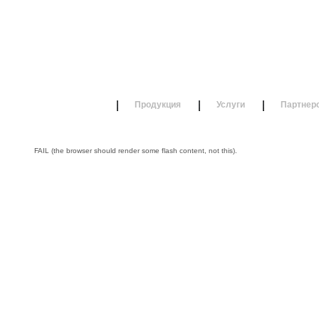
О компании
Продукция
Услуги
Партнер
FAIL (the browser should render some flash content, not this).