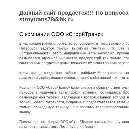
Данный сайт продается!!! По вопрос
stroytrans78@bk.ru
О компании ООО «СтройТранс»
В настоящее время строительство, особенно в таких важных и бо
Петербург, ведется такими высокими темпами, что без 
Востребованности этого направления есть несколько причин
развивается огромное множество предприятий как малого, та
собственных ресурсов с целью вложения их в собственные перспе
Кроме того, даже для масштабных стройфирм более рациональны
расходы на дорогу делают использование собственной техники н
Компания ООО «СтройТранс» развивается в области строительны
приобрела надежные связи среди крупных поставщиков. Кро
разнообразной техники, являющейся востребованной вот уже н
полной боевой готовности, исправна и предоставляется заказч
только необходимую технику, но и опытных квалифицированны
задачу.
Помимо прочего, фирма ООО «СтройТранс» заслужила репутацию 
на строительном рынке Петербурга и области.