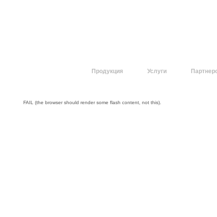
О компании
Продукция
Услуги
Партнер
FAIL (the browser should render some flash content, not this).