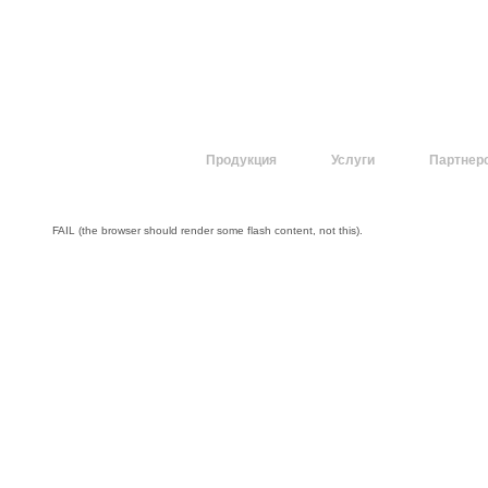
О компании
Продукция
Услуги
Партнер
FAIL (the browser should render some flash content, not this).