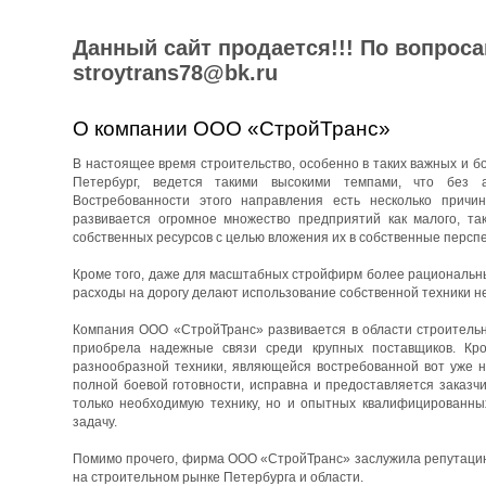
Данный сайт продается!!! По вопрос
stroytrans78@bk.ru
О компании ООО «СтройТранс»
В настоящее время строительство, особенно в таких важных и бо
Петербург, ведется такими высокими темпами, что без 
Востребованности этого направления есть несколько причин
развивается огромное множество предприятий как малого, та
собственных ресурсов с целью вложения их в собственные перспе
Кроме того, даже для масштабных стройфирм более рациональны
расходы на дорогу делают использование собственной техники н
Компания ООО «СтройТранс» развивается в области строительны
приобрела надежные связи среди крупных поставщиков. Кро
разнообразной техники, являющейся востребованной вот уже н
полной боевой готовности, исправна и предоставляется заказч
только необходимую технику, но и опытных квалифицированны
задачу.
Помимо прочего, фирма ООО «СтройТранс» заслужила репутацию 
на строительном рынке Петербурга и области.