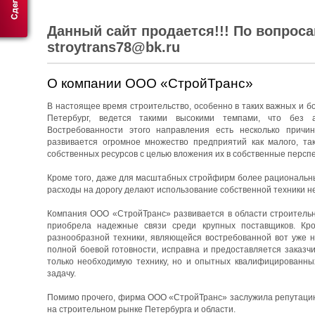
Данный сайт продается!!! По вопрос
stroytrans78@bk.ru
О компании ООО «СтройТранс»
В настоящее время строительство, особенно в таких важных и бо
Петербург, ведется такими высокими темпами, что без 
Востребованности этого направления есть несколько причин
развивается огромное множество предприятий как малого, та
собственных ресурсов с целью вложения их в собственные перспе
Кроме того, даже для масштабных стройфирм более рациональны
расходы на дорогу делают использование собственной техники н
Компания ООО «СтройТранс» развивается в области строительны
приобрела надежные связи среди крупных поставщиков. Кро
разнообразной техники, являющейся востребованной вот уже н
полной боевой готовности, исправна и предоставляется заказч
только необходимую технику, но и опытных квалифицированны
задачу.
Помимо прочего, фирма ООО «СтройТранс» заслужила репутацию 
на строительном рынке Петербурга и области.