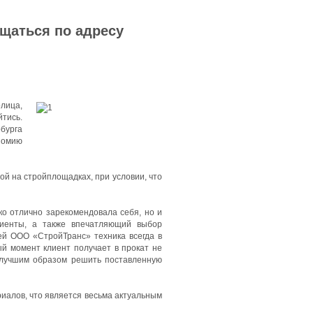
ащаться по адресу
олица,
тись.
бурга
номию
й на стройплощадках, при условии, что
ко отлично зарекомендовала себя, но и
лиенты, а также впечатляющий выбор
ей ООО «СтройТранс» техника всегда в
ый момент клиент получает в прокат не
илучшим образом решить поставленную
иалов, что является весьма актуальным