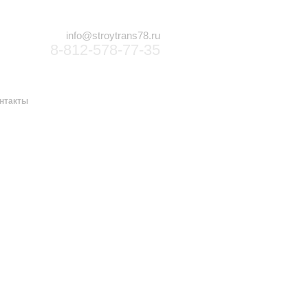
info@stroytrans78.ru
8-812-578-77-35
нтакты