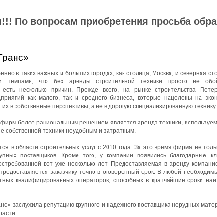
!!! По вопросам приобретения просьба обр
Транс»
нно в таких важных и больших городах, как столица, Москва, и северная ст
ми темпами, что без аренды строительной техники просто не обой
 есть несколько причин. Прежде всего, на рынке строительства Петер
приятий как малого, так и среднего бизнеса, которые нацелены на эко
 их в собственные перспективы, а не в дорогую специализированную технику.
йфирм более рациональным решением является аренда техники, используемо
ие собственной техники неудобным и затратным.
я в области строительных услуг с 2010 года. За это время фирма не толь
упных поставщиков. Кроме того, у компании появились благодарные к
остребованной вот уже несколько лет. Предоставляемая в аренду компани
 предоставляется заказчику точно в оговоренный срок. В любой необходим
ытных квалифицированных операторов, способных в кратчайшие сроки на
с» заслужила репутацию крупного и надежного поставщика нерудных матер
ласти.