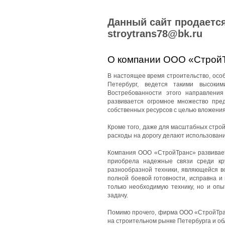
Данный сайт продается
stroytrans78@bk.ru
О компании ООО «Строй
В настоящее время строительство, особе
Петербург, ведется такими высоки
Востребованности этого направления
развивается огромное множество пред
собственных ресурсов с целью вложения
Кроме того, даже для масштабных стро
расходы на дорогу делают использован
Компания ООО «СтройТранс» развиваетс
приобрела надежные связи среди кр
разнообразной техники, являющейся в
полной боевой готовности, исправна и
только необходимую технику, но и оп
задачу.
Помимо прочего, фирма ООО «СтройТран
на строительном рынке Петербурга и об