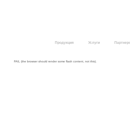
О компании
Продукция
Услуги
Партнер
FAIL (the browser should render some flash content, not this).