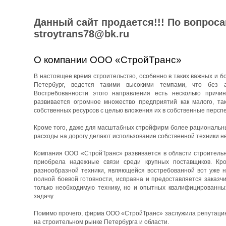
Данный сайт продается!!! По вопрос
stroytrans78@bk.ru
О компании ООО «СтройТранс»
В настоящее время строительство, особенно в таких важных и бо
Петербург, ведется такими высокими темпами, что без 
Востребованности этого направления есть несколько причин
развивается огромное множество предприятий как малого, та
собственных ресурсов с целью вложения их в собственные перспе
Кроме того, даже для масштабных стройфирм более рациональны
расходы на дорогу делают использование собственной техники н
Компания ООО «СтройТранс» развивается в области строительны
приобрела надежные связи среди крупных поставщиков. Кро
разнообразной техники, являющейся востребованной вот уже н
полной боевой готовности, исправна и предоставляется заказч
только необходимую технику, но и опытных квалифицированны
задачу.
Помимо прочего, фирма ООО «СтройТранс» заслужила репутацию 
на строительном рынке Петербурга и области.