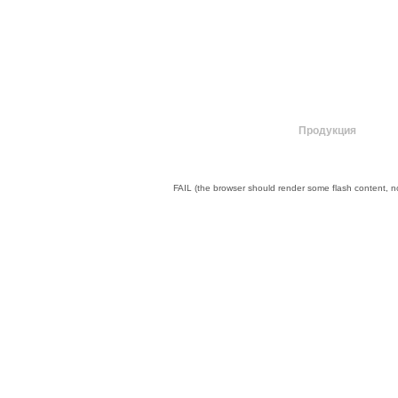
О компании
Продукция
FAIL (the browser should render some flash content, not