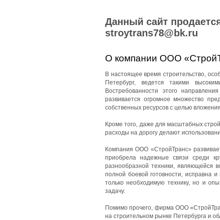
Данный сайт продается
stroytrans78@bk.ru
О компании ООО «Строй
В настоящее время строительство, особе
Петербург, ведется такими высоки
Востребованности этого направления
развивается огромное множество пред
собственных ресурсов с целью вложения
Кроме того, даже для масштабных стро
расходы на дорогу делают использован
Компания ООО «СтройТранс» развиваетс
приобрела надежные связи среди кр
разнообразной техники, являющейся в
полной боевой готовности, исправна и
только необходимую технику, но и оп
задачу.
Помимо прочего, фирма ООО «СтройТран
на строительном рынке Петербурга и об