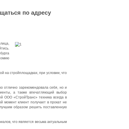
ащаться по адресу
олица,
тись.
бурга
номию
й на стройплощадках, при условии, что
ко отлично зарекомендовала себя, но и
лиенты, а также впечатляющий выбор
ей ООО «СтройТранс» техника всегда в
ый момент клиент получает в прокат не
илучшим образом решить поставленную
иалов, что является весьма актуальным