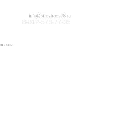
info@stroytrans78.ru
8-812-578-77-35
нтакты