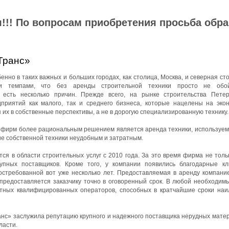
!!! По вопросам приобретения просьба обр
Транс»
нно в таких важных и больших городах, как столица, Москва, и северная ст
ми темпами, что без аренды строительной техники просто не обой
 есть несколько причин. Прежде всего, на рынке строительства Петер
приятий как малого, так и среднего бизнеса, которые нацелены на эко
 их в собственные перспективы, а не в дорогую специализированную технику.
йфирм более рациональным решением является аренда техники, используемо
ие собственной техники неудобным и затратным.
я в области строительных услуг с 2010 года. За это время фирма не толь
упных поставщиков. Кроме того, у компании появились благодарные к
остребованной вот уже несколько лет. Предоставляемая в аренду компани
 предоставляется заказчику точно в оговоренный срок. В любой необходим
ытных квалифицированных операторов, способных в кратчайшие сроки на
с» заслужила репутацию крупного и надежного поставщика нерудных матер
ласти.