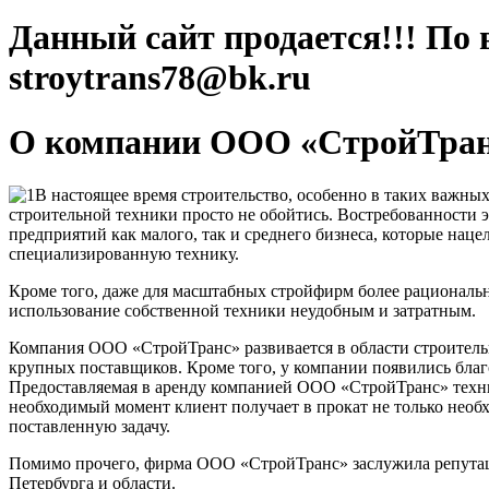
Данный сайт продается!!! По 
stroytrans78@bk.ru
О компании ООО «СтройТра
В настоящее время строительство, особенно в таких важных
строительной техники просто не обойтись. Востребованности э
предприятий как малого, так и среднего бизнеса, которые нац
специализированную технику.
Кроме того, даже для масштабных стройфирм более рациональн
использование собственной техники неудобным и затратным.
Компания ООО «СтройТранс» развивается в области строительны
крупных поставщиков. Кроме того, у компании появились благ
Предоставляемая в аренду компанией ООО «СтройТранс» техник
необходимый момент клиент получает в прокат не только нео
поставленную задачу.
Помимо прочего, фирма ООО «СтройТранс» заслужила репутаци
Петербурга и области.