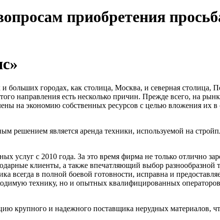
вопросам приобретения просьб
нс»
 и больших городах, как столица, Москва, и северная столица, П
того направления есть несколько причин. Прежде всего, на рын
елены на экономию собственных ресурсов с целью вложения их в
ым решением является аренда техники, используемой на стройпл
х услуг с 2010 года. За это время фирма не только отлично зар
одарные клиенты, а также впечатляющий выбор разнообразной т
а всегда в полной боевой готовности, исправна и предоставляе
бходимую технику, но и опытных квалифицированных операторо
ю крупного и надежного поставщика нерудных материалов, что