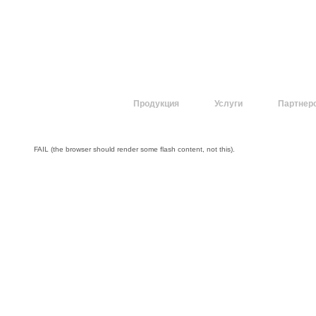
О компании
Продукция
Услуги
Партнер
FAIL (the browser should render some flash content, not this).