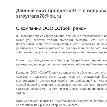
Данный сайт продается!!! По вопрос
stroytrans78@bk.ru
О компании ООО «СтройТранс»
В настоящее время строительство, особенно в таких важных и бо
Петербург, ведется такими высокими темпами, что без 
Востребованности этого направления есть несколько причин
развивается огромное множество предприятий как малого, та
собственных ресурсов с целью вложения их в собственные перспе
Кроме того, даже для масштабных стройфирм более рациональны
расходы на дорогу делают использование собственной техники н
Компания ООО «СтройТранс» развивается в области строительны
приобрела надежные связи среди крупных поставщиков. Кро
разнообразной техники, являющейся востребованной вот уже н
полной боевой готовности, исправна и предоставляется заказч
только необходимую технику, но и опытных квалифицированны
задачу.
Помимо прочего, фирма ООО «СтройТранс» заслужила репутацию 
на строительном рынке Петербурга и области.