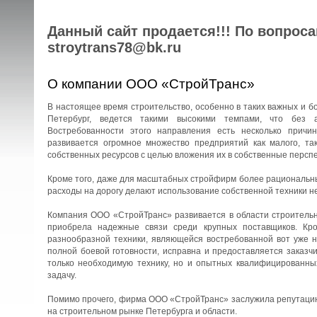
Данный сайт продается!!! По вопрос
stroytrans78@bk.ru
О компании ООО «СтройТранс»
В настоящее время строительство, особенно в таких важных и бо
Петербург, ведется такими высокими темпами, что без 
Востребованности этого направления есть несколько причин
развивается огромное множество предприятий как малого, та
собственных ресурсов с целью вложения их в собственные перспе
Кроме того, даже для масштабных стройфирм более рациональны
расходы на дорогу делают использование собственной техники н
Компания ООО «СтройТранс» развивается в области строительны
приобрела надежные связи среди крупных поставщиков. Кро
разнообразной техники, являющейся востребованной вот уже н
полной боевой готовности, исправна и предоставляется заказч
только необходимую технику, но и опытных квалифицированны
задачу.
Помимо прочего, фирма ООО «СтройТранс» заслужила репутацию 
на строительном рынке Петербурга и области.