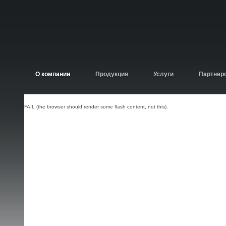
О компании
Продукция
Услуги
Партнер
FAIL (the browser should render some flash content, not this).