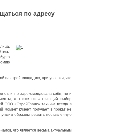
ащаться по адресу
олица,
тись.
бурга
номию
й на стройплощадках, при условии, что
ко отлично зарекомендовала себя, но и
лиенты, а также впечатляющий выбор
ей ООО «СтройТранс» техника всегда в
ый момент клиент получает в прокат не
илучшим образом решить поставленную
иалов, что является весьма актуальным