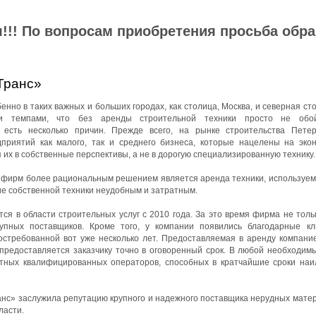
!!! По вопросам приобретения просьба обр
Транс»
нно в таких важных и больших городах, как столица, Москва, и северная ст
ми темпами, что без аренды строительной техники просто не обой
 есть несколько причин. Прежде всего, на рынке строительства Петер
приятий как малого, так и среднего бизнеса, которые нацелены на эко
 их в собственные перспективы, а не в дорогую специализированную технику.
йфирм более рациональным решением является аренда техники, используемо
ие собственной техники неудобным и затратным.
я в области строительных услуг с 2010 года. За это время фирма не толь
упных поставщиков. Кроме того, у компании появились благодарные к
остребованной вот уже несколько лет. Предоставляемая в аренду компани
 предоставляется заказчику точно в оговоренный срок. В любой необходим
ытных квалифицированных операторов, способных в кратчайшие сроки на
с» заслужила репутацию крупного и надежного поставщика нерудных матер
ласти.