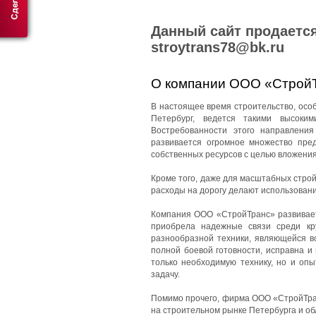
Данный сайт продается
stroytrans78@bk.ru
О компании ООО «Строй
В настоящее время строительство, особе
Петербург, ведется такими высоки
Востребованности этого направления
развивается огромное множество пред
собственных ресурсов с целью вложения
Кроме того, даже для масштабных стро
расходы на дорогу делают использован
Компания ООО «СтройТранс» развиваетс
приобрела надежные связи среди кр
разнообразной техники, являющейся в
полной боевой готовности, исправна и
только необходимую технику, но и оп
задачу.
Помимо прочего, фирма ООО «СтройТран
на строительном рынке Петербурга и об