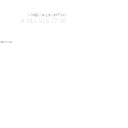
info@stroytrans78.ru
8-812-578-77-35
нтакты