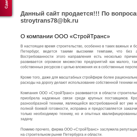
Данный сайт продается!!! По вопрос
stroytrans78@bk.ru
О компании ООО «СтройТранс»
В настоящее время строительство, особенно в таких важных и бо
Петербург, ведется такими высокими темпами, что без 
Востребованности этого направления есть несколько причин
развивается огромное множество предприятий как малого, та
собственных ресурсов с целью вложения их в собственные перспе
Кроме того, даже для масштабных стройфирм более рациональны
расходы на дорогу делают использование собственной техники н
Компания ООО «СтройТранс» развивается в области строительны
приобрела надежные связи среди крупных поставщиков. Кро
разнообразной техники, являющейся востребованной вот уже н
полной боевой готовности, исправна и предоставляется заказч
только необходимую технику, но и опытных квалифицированны
задачу.
Помимо прочего, фирма ООО «СтройТранс» заслужила репутацию 
на строительном рынке Петербурга и области.