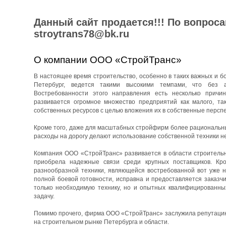
Данный сайт продается!!! По вопрос
stroytrans78@bk.ru
О компании ООО «СтройТранс»
В настоящее время строительство, особенно в таких важных и бо
Петербург, ведется такими высокими темпами, что без 
Востребованности этого направления есть несколько причин
развивается огромное множество предприятий как малого, та
собственных ресурсов с целью вложения их в собственные перспе
Кроме того, даже для масштабных стройфирм более рациональны
расходы на дорогу делают использование собственной техники н
Компания ООО «СтройТранс» развивается в области строительны
приобрела надежные связи среди крупных поставщиков. Кро
разнообразной техники, являющейся востребованной вот уже н
полной боевой готовности, исправна и предоставляется заказч
только необходимую технику, но и опытных квалифицированны
задачу.
Помимо прочего, фирма ООО «СтройТранс» заслужила репутацию 
на строительном рынке Петербурга и области.