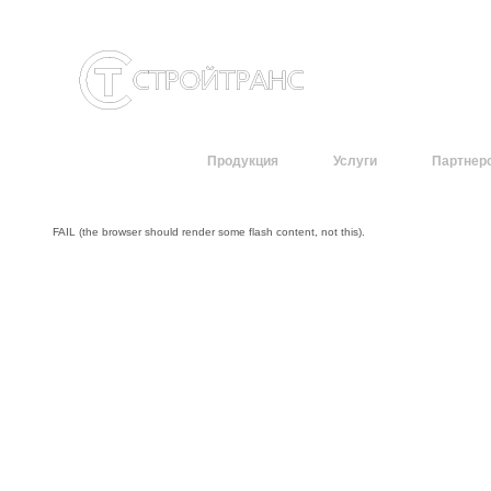
О компании
Продукция
Услуги
Партнер
FAIL (the browser should render some flash content, not this).