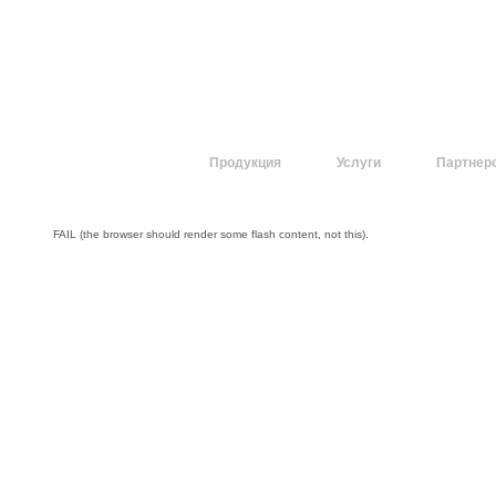
О компании
Продукция
Услуги
Партнер
FAIL (the browser should render some flash content, not this).