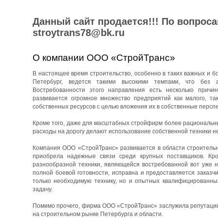
Данный сайт продается!!! По вопрос
stroytrans78@bk.ru
О компании ООО «СтройТранс»
В настоящее время строительство, особенно в таких важных и бо
Петербург, ведется такими высокими темпами, что без 
Востребованности этого направления есть несколько причин
развивается огромное множество предприятий как малого, та
собственных ресурсов с целью вложения их в собственные перспе
Кроме того, даже для масштабных стройфирм более рациональны
расходы на дорогу делают использование собственной техники н
Компания ООО «СтройТранс» развивается в области строительны
приобрела надежные связи среди крупных поставщиков. Кро
разнообразной техники, являющейся востребованной вот уже н
полной боевой готовности, исправна и предоставляется заказч
только необходимую технику, но и опытных квалифицированны
задачу.
Помимо прочего, фирма ООО «СтройТранс» заслужила репутацию 
на строительном рынке Петербурга и области.