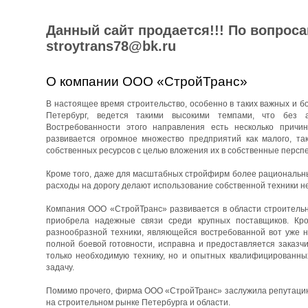
Данный сайт продается!!! По вопрос
stroytrans78@bk.ru
О компании ООО «СтройТранс»
В настоящее время строительство, особенно в таких важных и бо
Петербург, ведется такими высокими темпами, что без 
Востребованности этого направления есть несколько причин
развивается огромное множество предприятий как малого, та
собственных ресурсов с целью вложения их в собственные перспе
Кроме того, даже для масштабных стройфирм более рациональны
расходы на дорогу делают использование собственной техники н
Компания ООО «СтройТранс» развивается в области строительны
приобрела надежные связи среди крупных поставщиков. Кро
разнообразной техники, являющейся востребованной вот уже н
полной боевой готовности, исправна и предоставляется заказч
только необходимую технику, но и опытных квалифицированны
задачу.
Помимо прочего, фирма ООО «СтройТранс» заслужила репутацию 
на строительном рынке Петербурга и области.