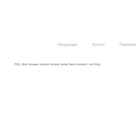
О компании
Продукция
Услуги
Партнер
FAIL (the browser should render some flash content, not this).