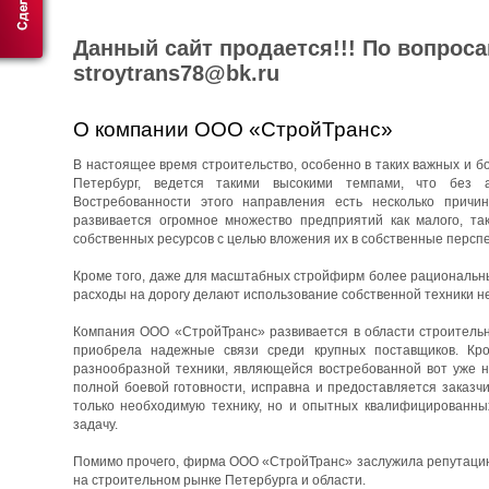
Данный сайт продается!!! По вопрос
stroytrans78@bk.ru
О компании ООО «СтройТранс»
В настоящее время строительство, особенно в таких важных и бо
Петербург, ведется такими высокими темпами, что без 
Востребованности этого направления есть несколько причин
развивается огромное множество предприятий как малого, та
собственных ресурсов с целью вложения их в собственные перспе
Кроме того, даже для масштабных стройфирм более рациональны
расходы на дорогу делают использование собственной техники н
Компания ООО «СтройТранс» развивается в области строительны
приобрела надежные связи среди крупных поставщиков. Кро
разнообразной техники, являющейся востребованной вот уже н
полной боевой готовности, исправна и предоставляется заказч
только необходимую технику, но и опытных квалифицированны
задачу.
Помимо прочего, фирма ООО «СтройТранс» заслужила репутацию 
на строительном рынке Петербурга и области.