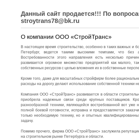
Данный сайт продается!!! По вопрос
stroytrans78@bk.ru
О компании ООО «СтройТранс»
В настоящее время строительство, особенно в таких важных и бо
Петербург, ведется такими высокими темпами, что без 
Востребованности этого направления есть несколько причин
развивается огромное множество предприятий как малого, та
собственных ресурсов с целью вложения их в собственные перспе
Кроме того, даже для масштабных стройфирм более рациональны
расходы на дорогу делают использование собственной техники н
Компания ООО «СтройТранс» развивается в области строительны
приобрела надежные связи среди крупных поставщиков. Кро
разнообразной техники, являющейся востребованной вот уже н
полной боевой готовности, исправна и предоставляется заказч
только необходимую технику, но и опытных квалифицированны
задачу.
Помимо прочего, фирма ООО «СтройТранс» заслужила репутацию 
на строительном рынке Петербурга и области.