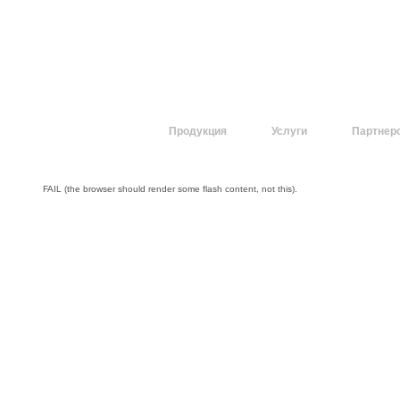
О компании
Продукция
Услуги
Партнер
FAIL (the browser should render some flash content, not this).