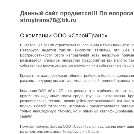
Данный сайт продается!!! По вопрос
stroytrans78@bk.ru
О компании ООО «СтройТранс»
В настоящее время строительство, особенно в таких важных и бо
Петербург, ведется такими высокими темпами, что без 
Востребованности этого направления есть несколько причин
развивается огромное множество предприятий как малого, та
собственных ресурсов с целью вложения их в собственные перспе
Кроме того, даже для масштабных стройфирм более рациональны
расходы на дорогу делают использование собственной техники н
Компания ООО «СтройТранс» развивается в области строительны
приобрела надежные связи среди крупных поставщиков. Кро
разнообразной техники, являющейся востребованной вот уже н
полной боевой готовности, исправна и предоставляется заказч
только необходимую технику, но и опытных квалифицированны
задачу.
Помимо прочего, фирма ООО «СтройТранс» заслужила репутацию 
на строительном рынке Петербурга и области.