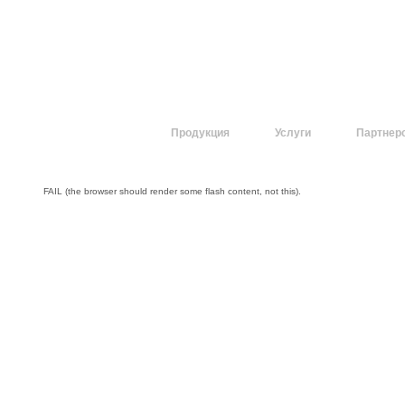
О компании
Продукция
Услуги
Партнер
FAIL (the browser should render some flash content, not this).