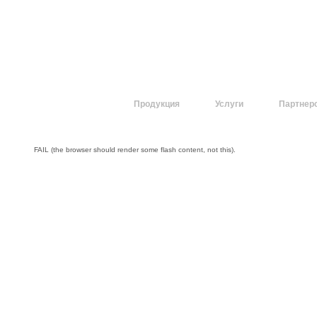
О компании
Продукция
Услуги
Партнер
FAIL (the browser should render some flash content, not this).