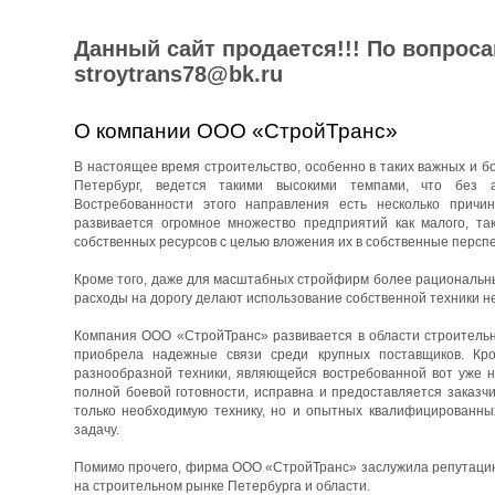
Данный сайт продается!!! По вопрос
stroytrans78@bk.ru
О компании ООО «СтройТранс»
В настоящее время строительство, особенно в таких важных и бо
Петербург, ведется такими высокими темпами, что без 
Востребованности этого направления есть несколько причин
развивается огромное множество предприятий как малого, та
собственных ресурсов с целью вложения их в собственные перспе
Кроме того, даже для масштабных стройфирм более рациональны
расходы на дорогу делают использование собственной техники н
Компания ООО «СтройТранс» развивается в области строительны
приобрела надежные связи среди крупных поставщиков. Кро
разнообразной техники, являющейся востребованной вот уже н
полной боевой готовности, исправна и предоставляется заказч
только необходимую технику, но и опытных квалифицированны
задачу.
Помимо прочего, фирма ООО «СтройТранс» заслужила репутацию 
на строительном рынке Петербурга и области.