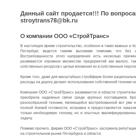
Данный сайт продается!!! По вопрос
stroytrans78@bk.ru
О компании ООО «СтройТранс»
В настоящее время строительство, особенно в таких важных и бо
Петербург, ведется такими высокими темпами, что без 
Востребованности этого направления есть несколько причин
развивается огромное множество предприятий как малого, та
собственных ресурсов с целью вложения их в собственные перспе
Кроме того, даже для масштабных стройфирм более рациональны
расходы на дорогу делают использование собственной техники н
Компания ООО «СтройТранс» развивается в области строительны
приобрела надежные связи среди крупных поставщиков. Кро
разнообразной техники, являющейся востребованной вот уже н
полной боевой готовности, исправна и предоставляется заказч
только необходимую технику, но и опытных квалифицированны
задачу.
Помимо прочего, фирма ООО «СтройТранс» заслужила репутацию 
на строительном рынке Петербурга и области.