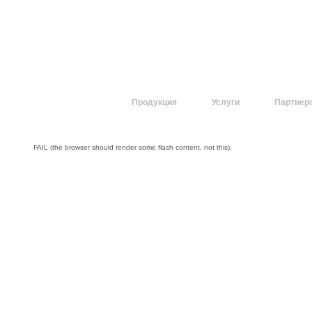
О компании
Продукция
Услуги
Партнер
FAIL (the browser should render some flash content, not this).