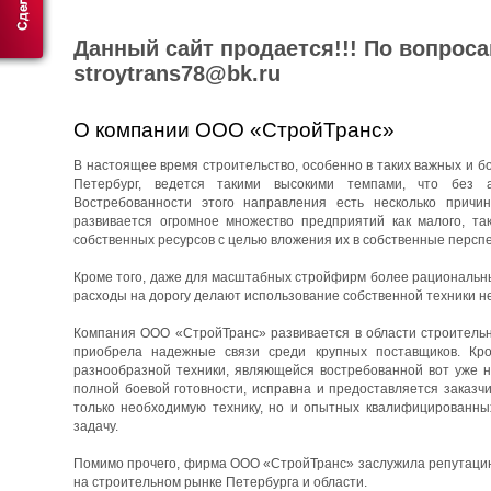
Данный сайт продается!!! По вопрос
stroytrans78@bk.ru
О компании ООО «СтройТранс»
В настоящее время строительство, особенно в таких важных и бо
Петербург, ведется такими высокими темпами, что без 
Востребованности этого направления есть несколько причин
развивается огромное множество предприятий как малого, та
собственных ресурсов с целью вложения их в собственные перспе
Кроме того, даже для масштабных стройфирм более рациональны
расходы на дорогу делают использование собственной техники н
Компания ООО «СтройТранс» развивается в области строительны
приобрела надежные связи среди крупных поставщиков. Кро
разнообразной техники, являющейся востребованной вот уже н
полной боевой готовности, исправна и предоставляется заказч
только необходимую технику, но и опытных квалифицированны
задачу.
Помимо прочего, фирма ООО «СтройТранс» заслужила репутацию 
на строительном рынке Петербурга и области.