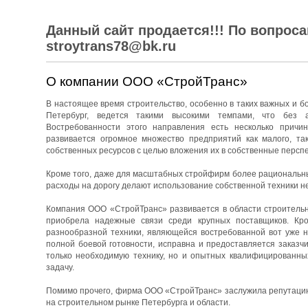
Данный сайт продается!!! По вопрос
stroytrans78@bk.ru
О компании ООО «СтройТранс»
В настоящее время строительство, особенно в таких важных и бо
Петербург, ведется такими высокими темпами, что без 
Востребованности этого направления есть несколько причин
развивается огромное множество предприятий как малого, та
собственных ресурсов с целью вложения их в собственные перспе
Кроме того, даже для масштабных стройфирм более рациональны
расходы на дорогу делают использование собственной техники н
Компания ООО «СтройТранс» развивается в области строительны
приобрела надежные связи среди крупных поставщиков. Кро
разнообразной техники, являющейся востребованной вот уже н
полной боевой готовности, исправна и предоставляется заказч
только необходимую технику, но и опытных квалифицированны
задачу.
Помимо прочего, фирма ООО «СтройТранс» заслужила репутацию 
на строительном рынке Петербурга и области.