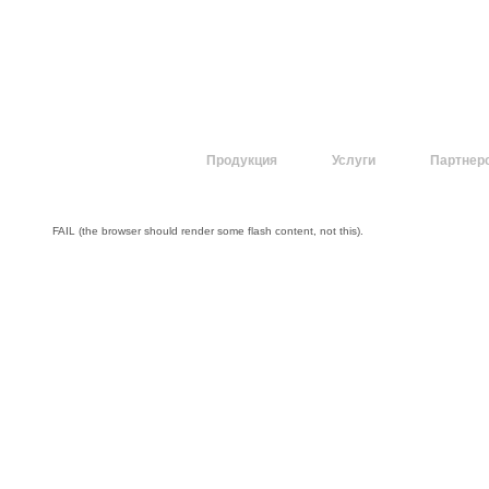
О компании
Продукция
Услуги
Партнер
FAIL (the browser should render some flash content, not this).