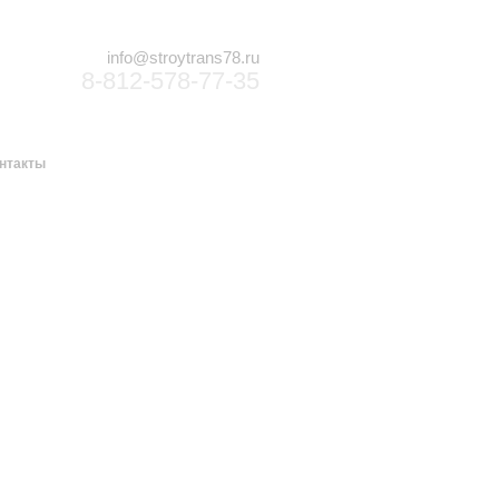
info@stroytrans78.ru
8-812-578-77-35
нтакты