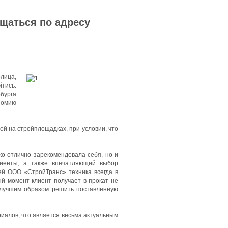
ащаться по адресу
олица,
тись.
бурга
номию
й на стройплощадках, при условии, что
ко отлично зарекомендовала себя, но и
лиенты, а также впечатляющий выбор
ей ООО «СтройТранс» техника всегда в
ый момент клиент получает в прокат не
илучшим образом решить поставленную
иалов, что является весьма актуальным