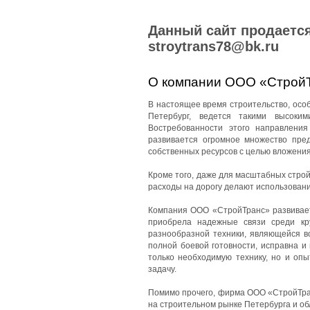
Данный сайт продается
stroytrans78@bk.ru
О компании ООО «Строй
В настоящее время строительство, особе
Петербург, ведется такими высоки
Востребованности этого направления
развивается огромное множество пред
собственных ресурсов с целью вложения
Кроме того, даже для масштабных стро
расходы на дорогу делают использован
Компания ООО «СтройТранс» развиваетс
приобрела надежные связи среди кр
разнообразной техники, являющейся в
полной боевой готовности, исправна и
только необходимую технику, но и оп
задачу.
Помимо прочего, фирма ООО «СтройТран
на строительном рынке Петербурга и об