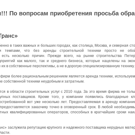
!!! По вопросам приобретения просьба обр
Транс»
нно в таких важных и больших городах, как столица, Москва, и северная ст
ми темпами, что без аренды строительной техники просто не обой
 есть несколько причин. Прежде всего, на рынке строительства Петер
приятий как малого, так и среднего бизнеса, которые нацелены на эко
 их в собственные перспективы, а не в дорогую специализированную технику.
йфирм более рациональным решением является аренда техники, используемо
ие собственной техники неудобным и затратным.
я в области строительных услуг с 2010 года. За это время фирма не толь
упных поставщиков. Кроме того, у компании появились благодарные к
остребованной вот уже несколько лет. Предоставляемая в аренду компани
 предоставляется заказчику точно в оговоренный срок. В любой необходим
ытных квалифицированных операторов, способных в кратчайшие сроки на
с» заслужила репутацию крупного и надежного поставщика нерудных матер
ласти.