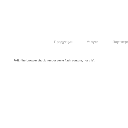
О компании
Продукция
Услуги
Партнер
FAIL (the browser should render some flash content, not this).