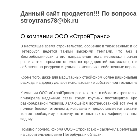
Данный сайт продается!!! По вопрос
stroytrans78@bk.ru
О компании ООО «СтройТранс»
В настоящее время строительство, особенно в таких важных и бо
Петербург, ведется такими высокими темпами, что без 
Востребованности этого направления есть несколько причин
развивается огромное множество предприятий как малого, та
собственных ресурсов с целью вложения их в собственные перспе
Кроме того, даже для масштабных стройфирм более рациональны
расходы на дорогу делают использование собственной техники н
Компания ООО «СтройТранс» развивается в области строительны
приобрела надежные связи среди крупных поставщиков. Кро
разнообразной техники, являющейся востребованной вот уже н
полной боевой готовности, исправна и предоставляется заказч
только необходимую технику, но и опытных квалифицированны
задачу.
Помимо прочего, фирма ООО «СтройТранс» заслужила репутацию 
на строительном рынке Петербурга и области.