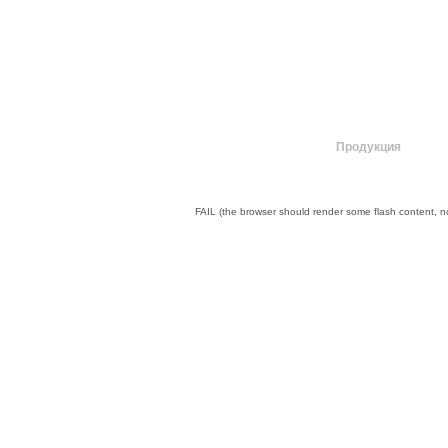
О компании
Продукция
FAIL (the browser should render some flash content, not