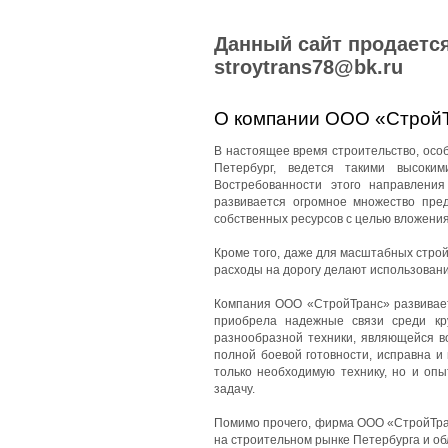
Данный сайт продается
stroytrans78@bk.ru
О компании ООО «Строй
В настоящее время строительство, особе
Петербург, ведется такими высоки
Востребованности этого направления
развивается огромное множество пред
собственных ресурсов с целью вложения
Кроме того, даже для масштабных стро
расходы на дорогу делают использован
Компания ООО «СтройТранс» развиваетс
приобрела надежные связи среди кр
разнообразной техники, являющейся в
полной боевой готовности, исправна и
только необходимую технику, но и оп
задачу.
Помимо прочего, фирма ООО «СтройТран
на строительном рынке Петербурга и об