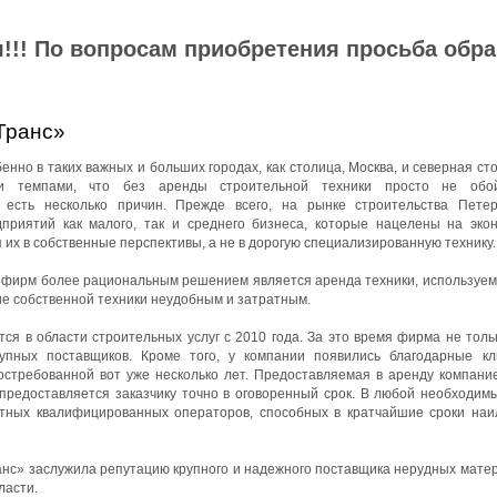
!!! По вопросам приобретения просьба обр
Транс»
нно в таких важных и больших городах, как столица, Москва, и северная ст
ми темпами, что без аренды строительной техники просто не обой
 есть несколько причин. Прежде всего, на рынке строительства Петер
приятий как малого, так и среднего бизнеса, которые нацелены на эко
 их в собственные перспективы, а не в дорогую специализированную технику.
йфирм более рациональным решением является аренда техники, используемо
ие собственной техники неудобным и затратным.
я в области строительных услуг с 2010 года. За это время фирма не толь
упных поставщиков. Кроме того, у компании появились благодарные к
остребованной вот уже несколько лет. Предоставляемая в аренду компани
 предоставляется заказчику точно в оговоренный срок. В любой необходим
ытных квалифицированных операторов, способных в кратчайшие сроки на
с» заслужила репутацию крупного и надежного поставщика нерудных матер
ласти.