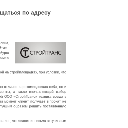
ащаться по адресу
олица,
тись.
бурга
номию
й на стройплощадках, при условии, что
ко отлично зарекомендовала себя, но и
лиенты, а также впечатляющий выбор
ей ООО «СтройТранс» техника всегда в
ый момент клиент получает в прокат не
илучшим образом решить поставленную
иалов, что является весьма актуальным