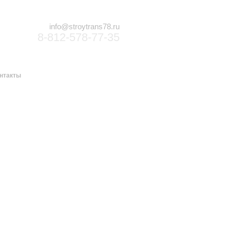
info@stroytrans78.ru
8-812-578-77-35
нтакты