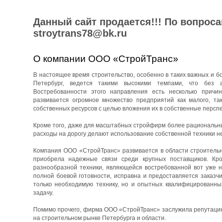
Данный сайт продается!!! По вопрос
stroytrans78@bk.ru
О компании ООО «СтройТранс»
В настоящее время строительство, особенно в таких важных и бо
Петербург, ведется такими высокими темпами, что без 
Востребованности этого направления есть несколько причин
развивается огромное множество предприятий как малого, та
собственных ресурсов с целью вложения их в собственные перспе
Кроме того, даже для масштабных стройфирм более рациональны
расходы на дорогу делают использование собственной техники н
Компания ООО «СтройТранс» развивается в области строительны
приобрела надежные связи среди крупных поставщиков. Кро
разнообразной техники, являющейся востребованной вот уже н
полной боевой готовности, исправна и предоставляется заказч
только необходимую технику, но и опытных квалифицированны
задачу.
Помимо прочего, фирма ООО «СтройТранс» заслужила репутацию 
на строительном рынке Петербурга и области.