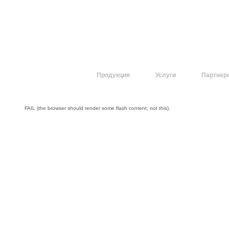
О компании
Продукция
Услуги
Партнер
FAIL (the browser should render some flash content, not this).