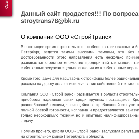
Данный сайт продается!!! По вопрос
stroytrans78@bk.ru
О компании ООО «СтройТранс»
В настоящее время строительство, особенно в таких важных и бо
Петербург, ведется такими высокими темпами, что без 
Востребованности этого направления есть несколько причин
развивается огромное множество предприятий как малого, та
собственных ресурсов с целью вложения их в собственные перспе
Кроме того, даже для масштабных стройфирм более рациональны
расходы на дорогу делают использование собственной техники н
Компания ООО «СтройТранс» развивается в области строительны
приобрела надежные связи среди крупных поставщиков. Кро
разнообразной техники, являющейся востребованной вот уже н
полной боевой готовности, исправна и предоставляется заказч
только необходимую технику, но и опытных квалифицированны
задачу.
Помимо прочего, фирма ООО «СтройТранс» заслужила репутацию 
на строительном рынке Петербурга и области.