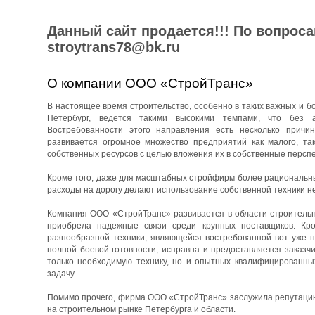
Данный сайт продается!!! По вопрос
stroytrans78@bk.ru
О компании ООО «СтройТранс»
В настоящее время строительство, особенно в таких важных и бо
Петербург, ведется такими высокими темпами, что без 
Востребованности этого направления есть несколько причин
развивается огромное множество предприятий как малого, та
собственных ресурсов с целью вложения их в собственные перспе
Кроме того, даже для масштабных стройфирм более рациональны
расходы на дорогу делают использование собственной техники н
Компания ООО «СтройТранс» развивается в области строительны
приобрела надежные связи среди крупных поставщиков. Кро
разнообразной техники, являющейся востребованной вот уже н
полной боевой готовности, исправна и предоставляется заказч
только необходимую технику, но и опытных квалифицированны
задачу.
Помимо прочего, фирма ООО «СтройТранс» заслужила репутацию 
на строительном рынке Петербурга и области.