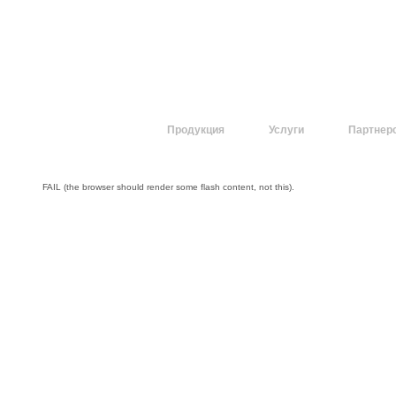
О компании
Продукция
Услуги
Партнер
FAIL (the browser should render some flash content, not this).