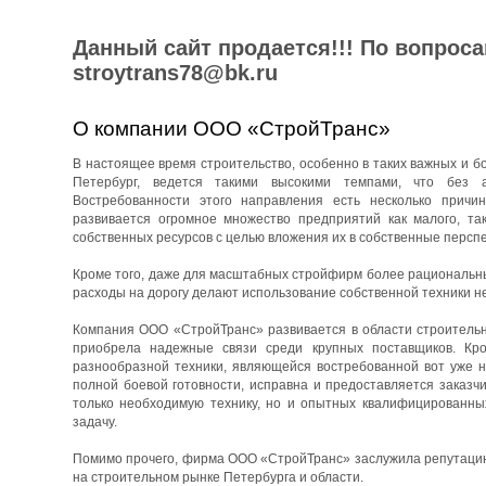
Данный сайт продается!!! По вопрос
stroytrans78@bk.ru
О компании ООО «СтройТранс»
В настоящее время строительство, особенно в таких важных и бо
Петербург, ведется такими высокими темпами, что без 
Востребованности этого направления есть несколько причин
развивается огромное множество предприятий как малого, та
собственных ресурсов с целью вложения их в собственные перспе
Кроме того, даже для масштабных стройфирм более рациональны
расходы на дорогу делают использование собственной техники н
Компания ООО «СтройТранс» развивается в области строительны
приобрела надежные связи среди крупных поставщиков. Кро
разнообразной техники, являющейся востребованной вот уже н
полной боевой готовности, исправна и предоставляется заказч
только необходимую технику, но и опытных квалифицированны
задачу.
Помимо прочего, фирма ООО «СтройТранс» заслужила репутацию 
на строительном рынке Петербурга и области.