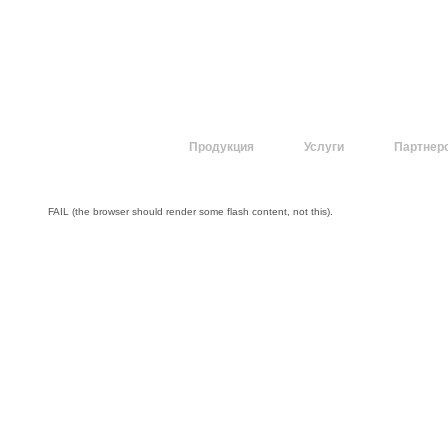
О компании
Продукция
Услуги
Партнер
FAIL (the browser should render some flash content, not this).