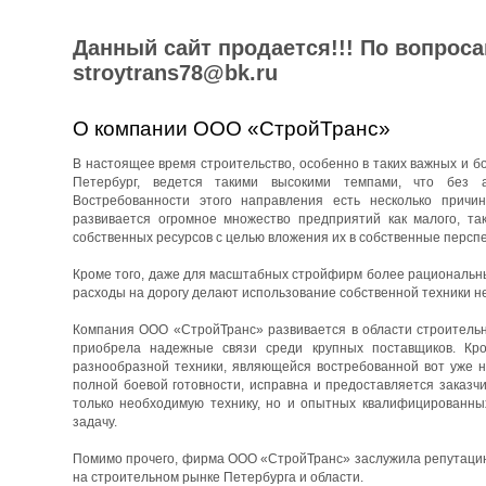
Данный сайт продается!!! По вопрос
stroytrans78@bk.ru
О компании ООО «СтройТранс»
В настоящее время строительство, особенно в таких важных и бо
Петербург, ведется такими высокими темпами, что без 
Востребованности этого направления есть несколько причин
развивается огромное множество предприятий как малого, та
собственных ресурсов с целью вложения их в собственные перспе
Кроме того, даже для масштабных стройфирм более рациональны
расходы на дорогу делают использование собственной техники н
Компания ООО «СтройТранс» развивается в области строительны
приобрела надежные связи среди крупных поставщиков. Кро
разнообразной техники, являющейся востребованной вот уже н
полной боевой готовности, исправна и предоставляется заказч
только необходимую технику, но и опытных квалифицированны
задачу.
Помимо прочего, фирма ООО «СтройТранс» заслужила репутацию 
на строительном рынке Петербурга и области.