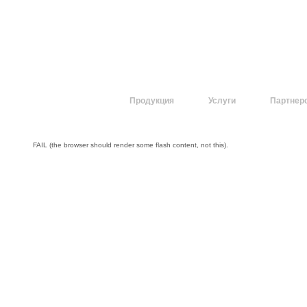
О компании
Продукция
Услуги
Партнер
FAIL (the browser should render some flash content, not this).