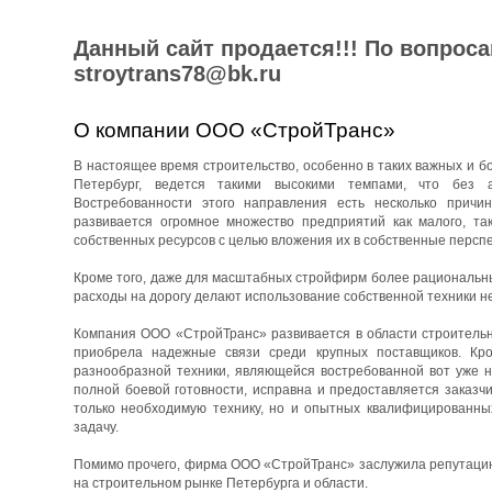
Данный сайт продается!!! По вопрос
stroytrans78@bk.ru
О компании ООО «СтройТранс»
В настоящее время строительство, особенно в таких важных и бо
Петербург, ведется такими высокими темпами, что без 
Востребованности этого направления есть несколько причин
развивается огромное множество предприятий как малого, та
собственных ресурсов с целью вложения их в собственные перспе
Кроме того, даже для масштабных стройфирм более рациональны
расходы на дорогу делают использование собственной техники н
Компания ООО «СтройТранс» развивается в области строительны
приобрела надежные связи среди крупных поставщиков. Кро
разнообразной техники, являющейся востребованной вот уже н
полной боевой готовности, исправна и предоставляется заказч
только необходимую технику, но и опытных квалифицированны
задачу.
Помимо прочего, фирма ООО «СтройТранс» заслужила репутацию 
на строительном рынке Петербурга и области.