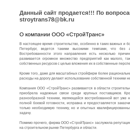
Данный сайт продается!!! По вопрос
stroytrans78@bk.ru
О компании ООО «СтройТранс»
В настоящее время строительство, особенно в таких важных и бо
Петербург, ведется такими высокими темпами, что без 
Востребованности этого направления есть несколько причин
развивается огромное множество предприятий как малого, та
собственных ресурсов с целью вложения их в собственные перспе
Кроме того, даже для масштабных стройфирм более рациональны
расходы на дорогу делают использование собственной техники н
Компания ООО «СтройТранс» развивается в области строительны
приобрела надежные связи среди крупных поставщиков. Кро
разнообразной техники, являющейся востребованной вот уже н
полной боевой готовности, исправна и предоставляется заказч
только необходимую технику, но и опытных квалифицированны
задачу.
Помимо прочего, фирма ООО «СтройТранс» заслужила репутацию 
на строительном рынке Петербурга и области.