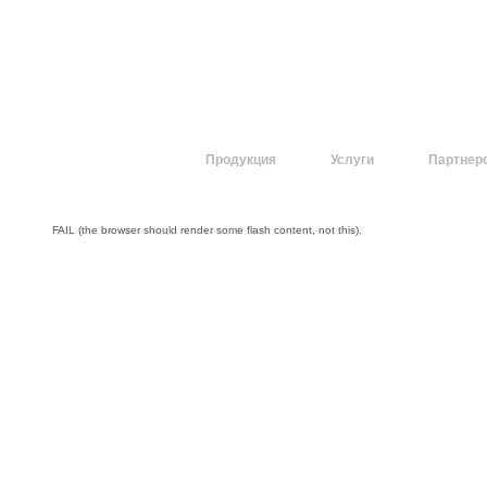
О компании
Продукция
Услуги
Партнер
FAIL (the browser should render some flash content, not this).