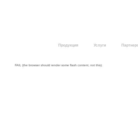
О компании
Продукция
Услуги
Партнер
FAIL (the browser should render some flash content, not this).