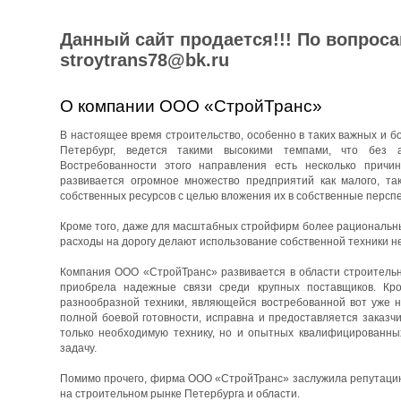
Данный сайт продается!!! По вопрос
stroytrans78@bk.ru
О компании ООО «СтройТранс»
В настоящее время строительство, особенно в таких важных и бо
Петербург, ведется такими высокими темпами, что без 
Востребованности этого направления есть несколько причин
развивается огромное множество предприятий как малого, та
собственных ресурсов с целью вложения их в собственные перспе
Кроме того, даже для масштабных стройфирм более рациональны
расходы на дорогу делают использование собственной техники н
Компания ООО «СтройТранс» развивается в области строительны
приобрела надежные связи среди крупных поставщиков. Кро
разнообразной техники, являющейся востребованной вот уже н
полной боевой готовности, исправна и предоставляется заказч
только необходимую технику, но и опытных квалифицированны
задачу.
Помимо прочего, фирма ООО «СтройТранс» заслужила репутацию 
на строительном рынке Петербурга и области.