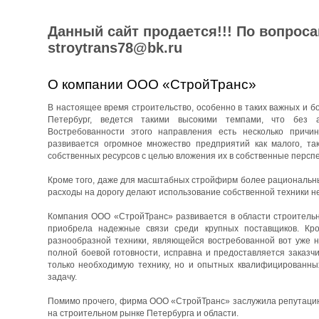
Данный сайт продается!!! По вопрос
stroytrans78@bk.ru
О компании ООО «СтройТранс»
В настоящее время строительство, особенно в таких важных и бо
Петербург, ведется такими высокими темпами, что без 
Востребованности этого направления есть несколько причин
развивается огромное множество предприятий как малого, та
собственных ресурсов с целью вложения их в собственные перспе
Кроме того, даже для масштабных стройфирм более рациональны
расходы на дорогу делают использование собственной техники н
Компания ООО «СтройТранс» развивается в области строительны
приобрела надежные связи среди крупных поставщиков. Кро
разнообразной техники, являющейся востребованной вот уже н
полной боевой готовности, исправна и предоставляется заказч
только необходимую технику, но и опытных квалифицированны
задачу.
Помимо прочего, фирма ООО «СтройТранс» заслужила репутацию 
на строительном рынке Петербурга и области.