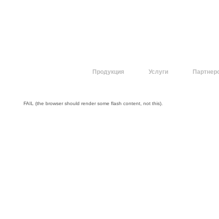
О компании
Продукция
Услуги
Партнер
FAIL (the browser should render some flash content, not this).