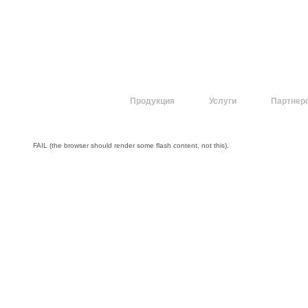
О компании
Продукция
Услуги
Партнер
FAIL (the browser should render some flash content, not this).