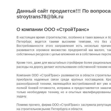
Данный сайт продается!!! По вопрос
stroytrans78@bk.ru
О компании ООО «СтройТранс»
В настоящее время строительство, особенно в таких важных и бо
Петербург, ведется такими высокими темпами, что без 
Востребованности этого направления есть несколько причин
развивается огромное множество предприятий как малого, та
собственных ресурсов с целью вложения их в собственные перспе
Кроме того, даже для масштабных стройфирм более рациональны
расходы на дорогу делают использование собственной техники н
Компания ООО «СтройТранс» развивается в области строительны
приобрела надежные связи среди крупных поставщиков. Кро
разнообразной техники, являющейся востребованной вот уже н
полной боевой готовности, исправна и предоставляется заказч
только необходимую технику, но и опытных квалифицированны
задачу.
Помимо прочего, фирма ООО «СтройТранс» заслужила репутацию 
на строительном рынке Петербурга и области.