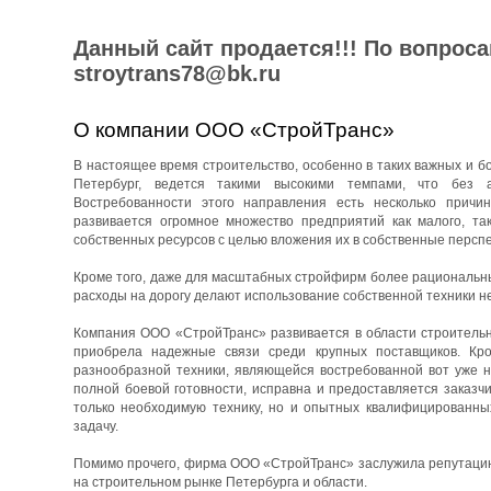
Данный сайт продается!!! По вопрос
stroytrans78@bk.ru
О компании ООО «СтройТранс»
В настоящее время строительство, особенно в таких важных и бо
Петербург, ведется такими высокими темпами, что без 
Востребованности этого направления есть несколько причин
развивается огромное множество предприятий как малого, та
собственных ресурсов с целью вложения их в собственные перспе
Кроме того, даже для масштабных стройфирм более рациональны
расходы на дорогу делают использование собственной техники н
Компания ООО «СтройТранс» развивается в области строительны
приобрела надежные связи среди крупных поставщиков. Кро
разнообразной техники, являющейся востребованной вот уже н
полной боевой готовности, исправна и предоставляется заказч
только необходимую технику, но и опытных квалифицированны
задачу.
Помимо прочего, фирма ООО «СтройТранс» заслужила репутацию 
на строительном рынке Петербурга и области.