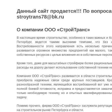
Данный сайт продается!!! По вопрос
stroytrans78@bk.ru
О компании ООО «СтройТранс»
В настоящее время строительство, особенно в таких важных и бо
Петербург, ведется такими высокими темпами, что без 
Востребованности этого направления есть несколько причин
развивается огромное множество предприятий как малого, та
собственных ресурсов с целью вложения их в собственные перспе
Кроме того, даже для масштабных стройфирм более рациональны
расходы на дорогу делают использование собственной техники н
Компания ООО «СтройТранс» развивается в области строительны
приобрела надежные связи среди крупных поставщиков. Кро
разнообразной техники, являющейся востребованной вот уже н
полной боевой готовности, исправна и предоставляется заказч
только необходимую технику, но и опытных квалифицированны
задачу.
Помимо прочего, фирма ООО «СтройТранс» заслужила репутацию 
на строительном рынке Петербурга и области.