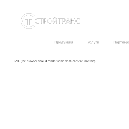
О компании
Продукция
Услуги
Партнер
FAIL (the browser should render some flash content, not this).